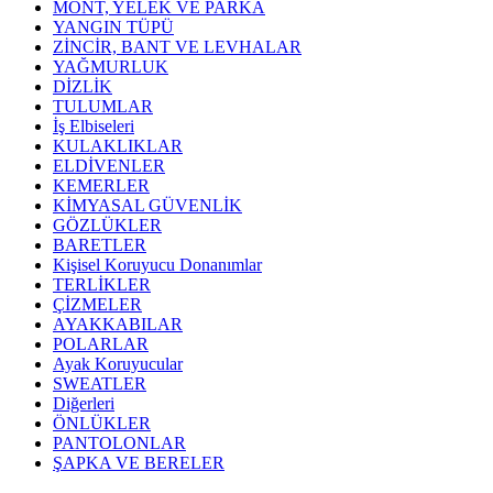
MONT, YELEK VE PARKA
YANGIN TÜPÜ
ZİNCİR, BANT VE LEVHALAR
YAĞMURLUK
DİZLİK
TULUMLAR
İş Elbiseleri
KULAKLIKLAR
ELDİVENLER
KEMERLER
KİMYASAL GÜVENLİK
GÖZLÜKLER
BARETLER
Kişisel Koruyucu Donanımlar
TERLİKLER
ÇİZMELER
AYAKKABILAR
POLARLAR
Ayak Koruyucular
SWEATLER
Diğerleri
ÖNLÜKLER
PANTOLONLAR
ŞAPKA VE BERELER