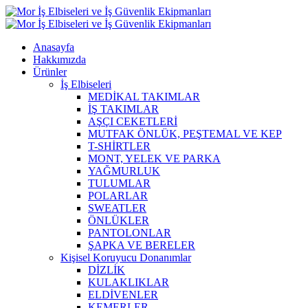
Anasayfa
Hakkımızda
Ürünler
İş Elbiseleri
MEDİKAL TAKIMLAR
İŞ TAKIMLAR
AŞÇI CEKETLERİ
MUTFAK ÖNLÜK, PEŞTEMAL VE KEP
T-SHİRTLER
MONT, YELEK VE PARKA
YAĞMURLUK
TULUMLAR
POLARLAR
SWEATLER
ÖNLÜKLER
PANTOLONLAR
ŞAPKA VE BERELER
Kişisel Koruyucu Donanımlar
DİZLİK
KULAKLIKLAR
ELDİVENLER
KEMERLER