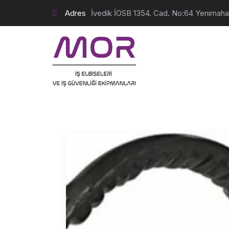
Adres
İvedik İOSB 1354. Cad. No:64 Yenimah