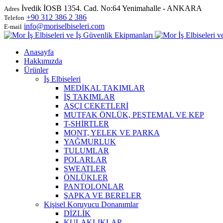
İvedik İOSB 1354. Cad. No:64 Yenimahalle - ANKARA
Adres
+90 312 386 2 386
Telefon
info@moriselbiseleri.com
E-mail
Anasayfa
Hakkımızda
Ürünler
İş Elbiseleri
MEDİKAL TAKIMLAR
İŞ TAKIMLAR
AŞÇI CEKETLERİ
MUTFAK ÖNLÜK, PEŞTEMAL VE KEP
T-SHİRTLER
MONT, YELEK VE PARKA
YAĞMURLUK
TULUMLAR
POLARLAR
SWEATLER
ÖNLÜKLER
PANTOLONLAR
ŞAPKA VE BERELER
Kişisel Koruyucu Donanımlar
DİZLİK
KULAKLIKLAR