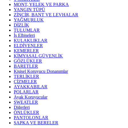
MONT, YELEK VE PARKA
YANGIN TÜPÜ
ZİNCİR, BANT VE LEVHALAR
YAĞMURLUK
DİZLİK
TULUMLAR
İş Elbiseleri
KULAKLIKLAR
ELDİVENLER
KEMERLER
KİMYASAL GÜVENLİK
GÖZLÜKLER
BARETLER
Kişisel Koruyucu Donanımlar
TERLİKLER
ÇİZMELER
AYAKKABILAR
POLARLAR
Ayak Koruyucular
SWEATLER
Diğerleri
ÖNLÜKLER
PANTOLONLAR
ŞAPKA VE BERELER