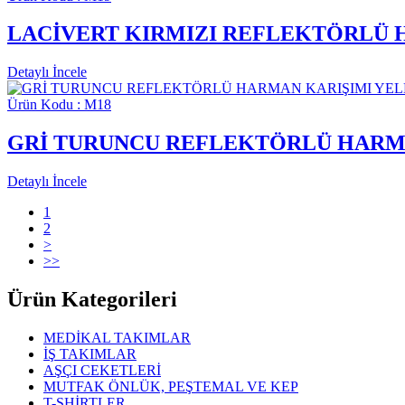
LACİVERT KIRMIZI REFLEKTÖRLÜ 
Detaylı İncele
Ürün Kodu : M18
GRİ TURUNCU REFLEKTÖRLÜ HARMA
Detaylı İncele
1
2
>
>>
Ürün Kategorileri
MEDİKAL TAKIMLAR
İŞ TAKIMLAR
AŞÇI CEKETLERİ
MUTFAK ÖNLÜK, PEŞTEMAL VE KEP
T-SHİRTLER