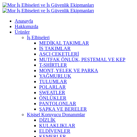
Anasayfa
Hakkımızda
Ürünler
İş Elbiseleri
MEDİKAL TAKIMLAR
İŞ TAKIMLAR
AŞÇI CEKETLERİ
MUTFAK ÖNLÜK, PEŞTEMAL VE KEP
T-SHİRTLER
MONT, YELEK VE PARKA
YAĞMURLUK
TULUMLAR
POLARLAR
SWEATLER
ÖNLÜKLER
PANTOLONLAR
ŞAPKA VE BERELER
Kişisel Koruyucu Donanımlar
DİZLİK
KULAKLIKLAR
ELDİVENLER
KEMERLER