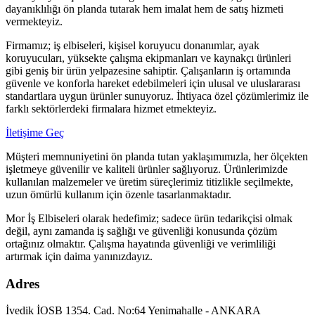
dayanıklılığı ön planda tutarak hem imalat hem de satış hizmeti
vermekteyiz.
Firmamız; iş elbiseleri, kişisel koruyucu donanımlar, ayak
koruyucuları, yüksekte çalışma ekipmanları ve kaynakçı ürünleri
gibi geniş bir ürün yelpazesine sahiptir. Çalışanların iş ortamında
güvenle ve konforla hareket edebilmeleri için ulusal ve uluslararası
standartlara uygun ürünler sunuyoruz. İhtiyaca özel çözümlerimiz ile
farklı sektörlerdeki firmalara hizmet etmekteyiz.
İletişime Geç
Müşteri memnuniyetini ön planda tutan yaklaşımımızla, her ölçekten
işletmeye güvenilir ve kaliteli ürünler sağlıyoruz. Ürünlerimizde
kullanılan malzemeler ve üretim süreçlerimiz titizlikle seçilmekte,
uzun ömürlü kullanım için özenle tasarlanmaktadır.
Mor İş Elbiseleri olarak hedefimiz; sadece ürün tedarikçisi olmak
değil, aynı zamanda iş sağlığı ve güvenliği konusunda çözüm
ortağınız olmaktır. Çalışma hayatında güvenliği ve verimliliği
artırmak için daima yanınızdayız.
Adres
İvedik İOSB 1354. Cad. No:64 Yenimahalle - ANKARA