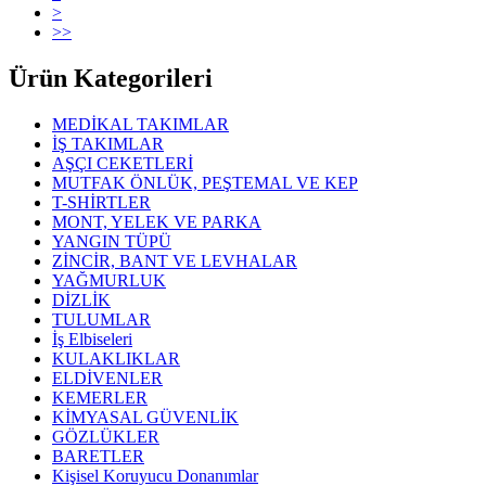
>
>>
Ürün Kategorileri
MEDİKAL TAKIMLAR
İŞ TAKIMLAR
AŞÇI CEKETLERİ
MUTFAK ÖNLÜK, PEŞTEMAL VE KEP
T-SHİRTLER
MONT, YELEK VE PARKA
YANGIN TÜPÜ
ZİNCİR, BANT VE LEVHALAR
YAĞMURLUK
DİZLİK
TULUMLAR
İş Elbiseleri
KULAKLIKLAR
ELDİVENLER
KEMERLER
KİMYASAL GÜVENLİK
GÖZLÜKLER
BARETLER
Kişisel Koruyucu Donanımlar