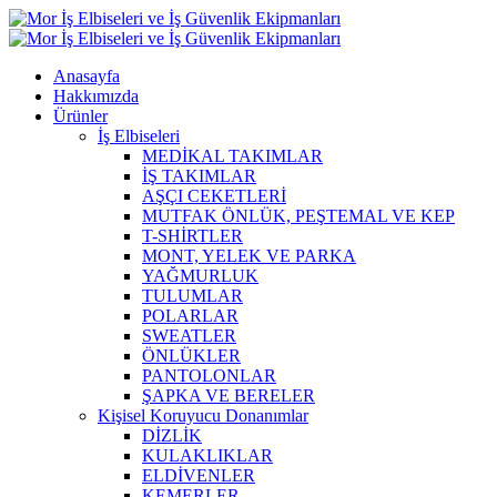
Anasayfa
Hakkımızda
Ürünler
İş Elbiseleri
MEDİKAL TAKIMLAR
İŞ TAKIMLAR
AŞÇI CEKETLERİ
MUTFAK ÖNLÜK, PEŞTEMAL VE KEP
T-SHİRTLER
MONT, YELEK VE PARKA
YAĞMURLUK
TULUMLAR
POLARLAR
SWEATLER
ÖNLÜKLER
PANTOLONLAR
ŞAPKA VE BERELER
Kişisel Koruyucu Donanımlar
DİZLİK
KULAKLIKLAR
ELDİVENLER
KEMERLER