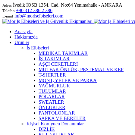
İvedik İOSB 1354. Cad. No:64 Yenimahalle - ANKARA
Adres
+90 312 386 2 386
Telefon
info@moriselbiseleri.com
E-mail
Anasayfa
Hakkımızda
Ürünler
İş Elbiseleri
MEDİKAL TAKIMLAR
İŞ TAKIMLAR
AŞÇI CEKETLERİ
MUTFAK ÖNLÜK, PEŞTEMAL VE KEP
T-SHİRTLER
MONT, YELEK VE PARKA
YAĞMURLUK
TULUMLAR
POLARLAR
SWEATLER
ÖNLÜKLER
PANTOLONLAR
ŞAPKA VE BERELER
Kişisel Koruyucu Donanımlar
DİZLİK
KULAKLIKLAR