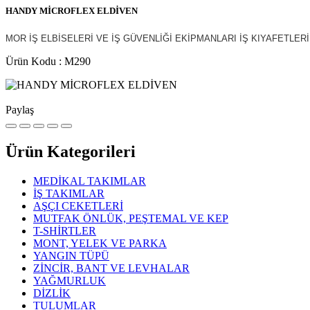
HANDY MİCROFLEX ELDİVEN
MOR İŞ ELBİSELERİ VE İŞ GÜVENLİĞİ EKİPMANLARI İŞ KIYAFETLER
Ürün Kodu : M290
Paylaş
Ürün Kategorileri
MEDİKAL TAKIMLAR
İŞ TAKIMLAR
AŞÇI CEKETLERİ
MUTFAK ÖNLÜK, PEŞTEMAL VE KEP
T-SHİRTLER
MONT, YELEK VE PARKA
YANGIN TÜPÜ
ZİNCİR, BANT VE LEVHALAR
YAĞMURLUK
DİZLİK
TULUMLAR