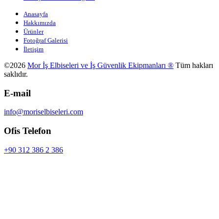
Anasayfa
Hakkımızda
Ürünler
Fotoğraf Galerisi
İletişim
©2026
Mor İş Elbiseleri ve İş Güvenlik Ekipmanları ®
Tüm hakları
saklıdır.
E-mail
info@moriselbiseleri.com
Ofis Telefon
+90 312 386 2 386