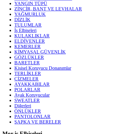
YANGIN TÜPÜ
ZİNCİR, BANT VE LEVHALAR
YAĞMURLUK
DİZLİK
TULUMLAR
İş Elbiseleri
KULAKLIKLAR
ELDİVENLER
KEMERLER
KİMYASAL GÜVENLİK
GÖZLÜKLER
BARETLER
Kişisel Koruyucu Donanımlar
TERLİKLER
ÇİZMELER
AYAKKABILAR
POLARLAR
Ayak Koruyucular
SWEATLER
Diğerleri
ÖNLÜKLER
PANTOLONLAR
ŞAPKA VE BERELER
Mor iş Elbiseleri