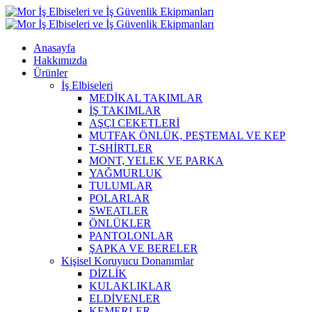
Anasayfa
Hakkımızda
Ürünler
İş Elbiseleri
MEDİKAL TAKIMLAR
İŞ TAKIMLAR
AŞÇI CEKETLERİ
MUTFAK ÖNLÜK, PEŞTEMAL VE KEP
T-SHİRTLER
MONT, YELEK VE PARKA
YAĞMURLUK
TULUMLAR
POLARLAR
SWEATLER
ÖNLÜKLER
PANTOLONLAR
ŞAPKA VE BERELER
Kişisel Koruyucu Donanımlar
DİZLİK
KULAKLIKLAR
ELDİVENLER
KEMERLER