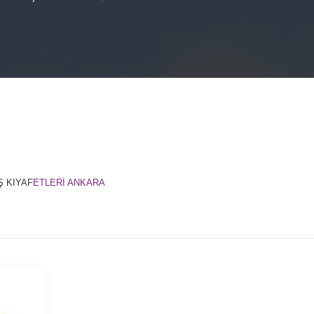
Ş KIYAF
ETLERİ ANKARA