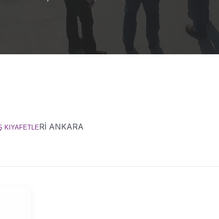
Rİ ANKARA
Ş KIYAFETLE