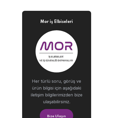
Mor iş Elbiseleri
Her türlü soru, görüş ve
ürün bilgisi için aşağıdaki
iletişim bilgilerimizden bize
ulaşabilirsiniz.
Bize Ulaşın